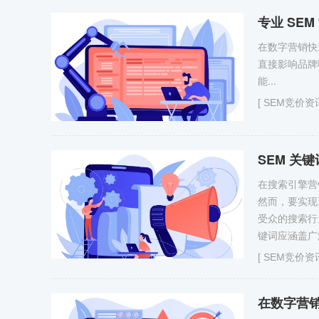
专业 SE
在数字营销快
直接影响品牌
能...
[
SEM竞价资
SEM 关
在搜索引擎营
然而，要实现
受众的搜索行
键词应涵盖广
[
SEM竞价资
在数字营销